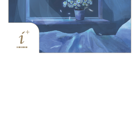
CONTACT
chamomile
カモミールの香り
カモミールに穏やかなウッディと
スパイス
のアクセントをプラスし、
深い安らぎと活
力をイメージ