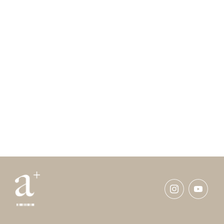
Linen Flower
Fig
Pink Pepper
Orris
Geranium
Bluebell
Suede
Cashmeran
Labdanum