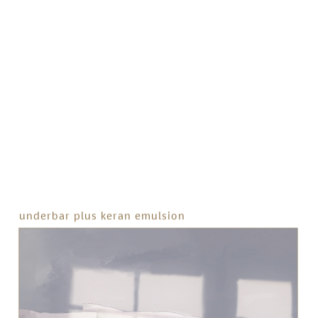
Coriander
Cardamom
Nutmeg
Moon Flower
Pear
Green Apple
Bergamot
Chamomile
Clove
Sandalwood
Cedarwood
White Musk
PRESS
underbar plus keran emulsion