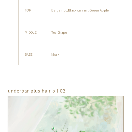
TOP
Bergamot
Black currant
Green Apple
MIDDLE
Tea
Grape
BASE
Musk
underbar plus hair oil 02
FRAGRANCE